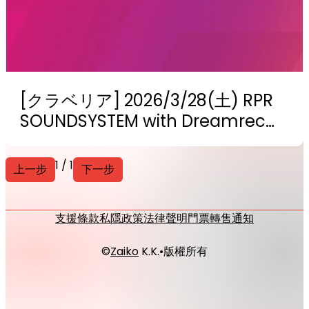
[クラベリア] 2026/3/28(土) RPR
SOUNDSYSTEM with Dreamrec
VJ @LIQUIDROOM
1 / 1
上一步
下一步
支援
條款
私隱政策
法律聲明
門票轉售通知
©
Zaiko
K.K.
•
版權所有